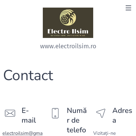
www.electroilsim.ro
Contact
E-
Numă
Adres
mail
r de
a
telefo
electroilsim@gma
Vizitați-ne