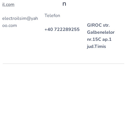
n
il.com
Telefon
electroilsim@yah
GIROC str.
oo.com
+40 722289255
Galbenelelor
nr.15C ap.1
jud.Timis